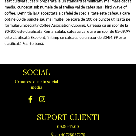
atât cultivată, cât și preparată la un standard semnificativ mai mare decât
media, cunoscut sub numele de al treilea val de cafea sau Third Wave of
coffee. Definiția larg acceptată a cafelei de specialitate este cafeaua care
obține 80 de puncte sau mai multe, pe scara de 100 de puncte utilizată pe
formularul Specialty Coffee Association Cupping. Cafeaua cu un scor de la
90-100 este clasificată Remarcabilă, cafeaua care are un scor de 85-89,99
este clasificată Excelent, în timp ce cafeaua cu un scor de 80-84,99 este
clasificată Foarte bună.
SOCIAL
Urmareste-ne in social
media
SUPORT CLIENTI
09:00-17:00
+40728037270